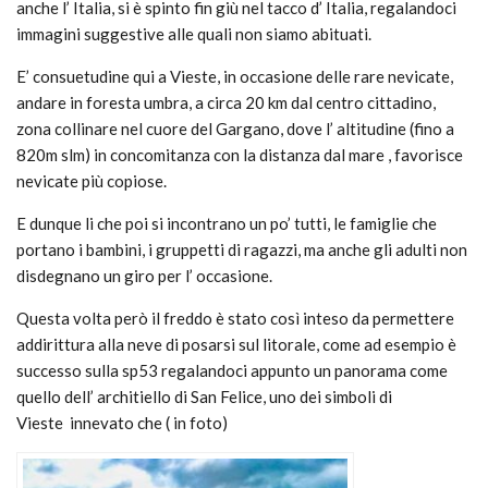
anche l’ Italia, si è spinto fin giù nel tacco d’ Italia, regalandoci
immagini suggestive alle quali non siamo abituati.
E’ consuetudine qui a Vieste, in occasione delle rare nevicate,
andare in foresta umbra, a circa 20 km dal centro cittadino,
zona collinare nel cuore del Gargano, dove l’ altitudine (fino a
820m slm) in concomitanza con la distanza dal mare , favorisce
nevicate più copiose.
E dunque li che poi si incontrano un po’ tutti, le famiglie che
portano i bambini, i gruppetti di ragazzi, ma anche gli adulti non
disdegnano un giro per l’ occasione.
Questa volta però il freddo è stato così inteso da permettere
addirittura alla neve di posarsi sul litorale, come ad esempio è
successo sulla sp53 regalandoci appunto un panorama come
quello dell’ architiello di San Felice, uno dei simboli di
Vieste innevato che ( in foto)