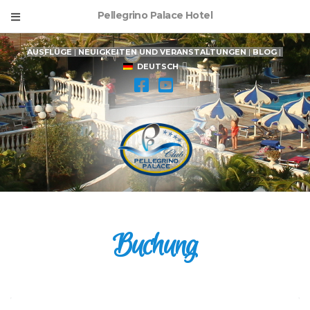
Pellegrino Palace Hotel
AUSFLÜGE
|
NEUIGKEITEN UND VERANSTALTUNGEN
|
BLOG
|
DEUTSCH
Buchung