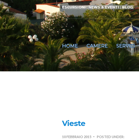
ESCURSIONI
|
NEWS & EVENTI
|
BLOG
HOME
CAMERE
SERVIZI
Vieste
10 FEBBRAIO 2015
POSTED UNDER: