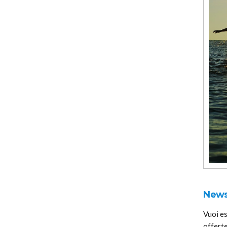
News
Vuoi e
offerte