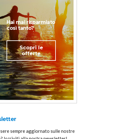
Hai mai risparmiato
così tanto?
Scopri le
offerte
letter
ssere sempre aggiornato sulle nostre
? Iscriviti alla nostra newsletter!